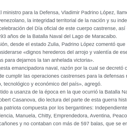
l ministro para la Defensa, Vladimir Padrino López, ll
venezolano, la integridad territorial de la nación y su in
elebración del Día oficial de este cuerpo castrense, así
 193 años de la Batalla Naval del Lago de Maracaibo.
ión, desde el estado Zulia, Padrino López comentó que 
siderarse «dignos herederos del arrojo y valentía de 
 para dejarnos la tan anhelada victoria».
gesta emancipadora naval, razón por la cual se decretó
de cumplir las operaciones castrenses para la defensas ma
ico, tecnológico y económico del país», agregó.
tido a usanza de la época en la que ocurrió la Batalla 
obert Casanova, dio lectura del parte de esta guerra his
a patriota compuesta por los bergantines: Independient
ndencia, Manuela, Chitty, Emprendedora, Aventina, Peac
 cañones y no contaban con más de 597 balas, que se en