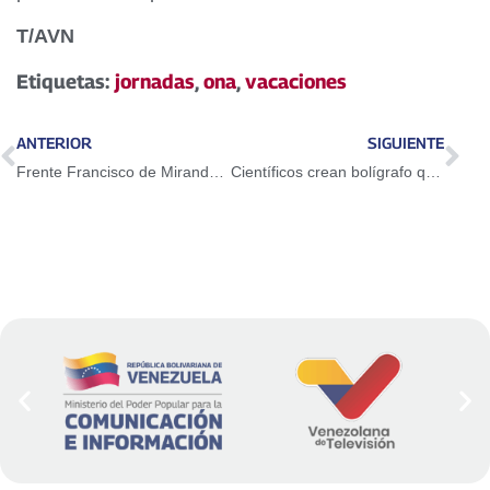
T/AVN
Etiquetas:
jornadas
,
ona
,
vacaciones
ANTERIOR
SIGUIENTE
Frente Francisco de Miranda tendrá funciones de gobierno en Carabobo
Científicos crean bolígrafo que puede detectar tumores en segundos