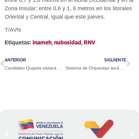
entre 0,7 y 1,8 metros en el litoral Occidental y en la
Zona Insular; entre 0,6 y 1, 6 metros en los litorales
Oriental y Central, igual que este jueves.
T/AVN
Etiquetas:
inameh
,
nubosidad
,
RNV
ANTERIOR
SIGUIENTE
Candidato Quijada visitará medio de comunicación en Caracas y Vargas
Sistema de Orquestas será presentado ante la ONU como modelo de prevención del delito