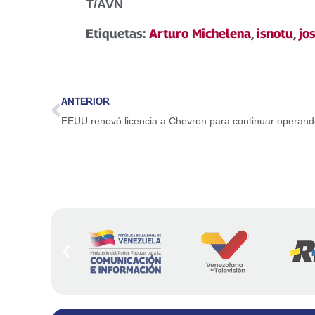
T/AVN
Etiquetas:
Arturo Michelena
,
isnotu
,
jo
ANTERIOR
EEUU renovó licencia a Chevron para continuar operan