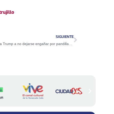
trujillo
SIGUIENTE
Vicepresidenta Delcy Rodríguez exhorta a Trump a no dejarse engañar por pandillas de Guaidó