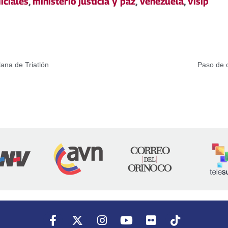
iciales
,
ministerio justicia y paz
,
Venezuela
,
visip
ana de Triatlón
Paso de o