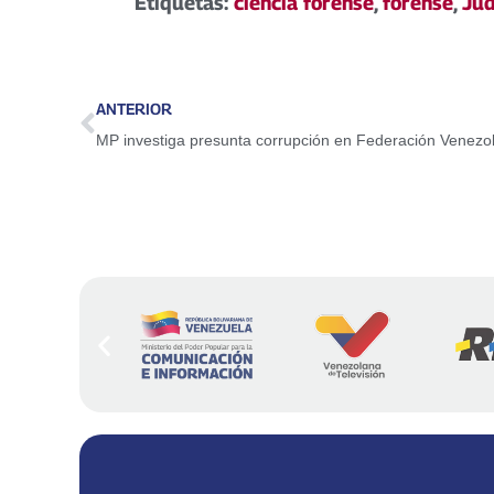
Etiquetas:
ciencia forense
,
forense
,
Jud
ANTERIOR
MP investiga presunta corrupción en Federación Venezol