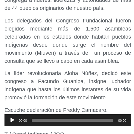
congrega a líderes, liderezas y autoridades de más
de 44 pueblos originarios de nuestro país.
Los delegados del Congreso Fundacional fueron
elegidos mediante más de 1.500 asambleas
celebradas en los estados donde habitan pueblos
indígenas desde donde surge el nombre del
movimiento (Miuven) a través de un proceso de
consulta que se llevó a cabo en cada asamblea.
La líder revolucionaria Aloha Núñez, dedicó este
congreso a Facundo Guanipa, insigne luchador
indígena que hasta los últimos instantes de su vida
promovió la formación de este movimiento.
Escuche declaración de Freddy Camacaro.
Reproductor
00:00
00:00
de
audio