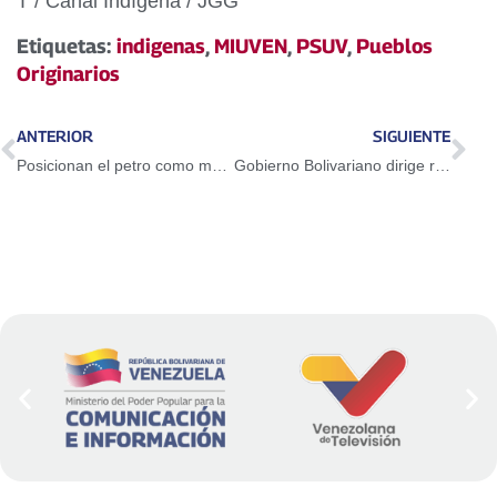
T / Canal Indígena / JGG
Etiquetas:
indigenas
,
MIUVEN
,
PSUV
,
Pueblos
Originarios
ANTERIOR
SIGUIENTE
Posicionan el petro como método de pago en sector transporte nacional
Gobierno Bolivariano dirige recursos al sistema de salud público nacional