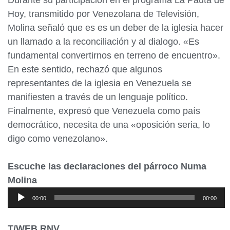
Durante su participación en el programa La Pauta de
Hoy, transmitido por Venezolana de Televisión,
Molina señaló que es es un deber de la iglesia hacer
un llamado a la reconciliación y al dialogo. «Es
fundamental convertirnos en terreno de encuentro».
En este sentido, rechazó que algunos
representantes de la iglesia en Venezuela se
manifiesten a través de un lenguaje político.
Finalmente, expresó que Venezuela como país
democrático, necesita de una «oposición seria, lo
digo como venezolano».
Escuche las declaraciones del párroco Numa
Molina
Reproductor
00:00
00:00
de
audio
T/WEB RNV