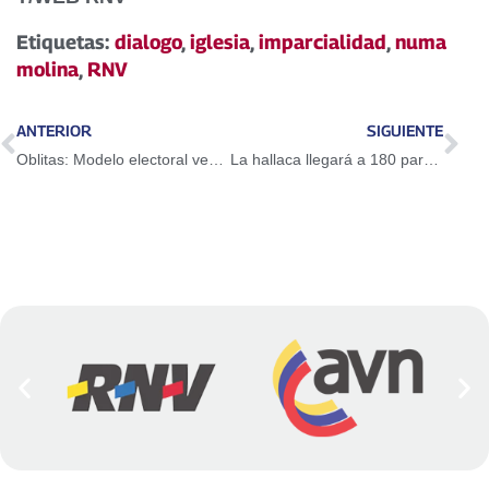
Etiquetas:
dialogo
,
iglesia
,
imparcialidad
,
numa
molina
,
RNV
ANTERIOR
SIGUIENTE
Oblitas: Modelo electoral venezolano es transparente y confiable
La hallaca llegará a 180 parroquias del país con las ferias navideñas