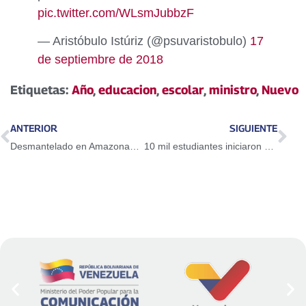
pic.twitter.com/WLsmJubbzF
— Aristóbulo Istúriz (@psuvaristobulo)
17
de septiembre de 2018
Etiquetas:
Año
,
educacion
,
escolar
,
ministro
,
Nuevo
ANTERIOR
SIGUIENTE
Desmantelado en Amazonas laboratorio para procesamiento de droga
10 mil estudiantes iniciaron su periodo escolar 2018 – 2019 en el municipio Jesús María Semprún del estado Zulia