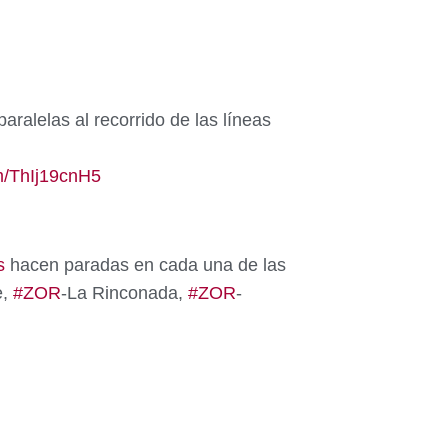
aralelas al recorrido de las líneas
om/ThIj19cnH5
s
hacen paradas en cada una de las
e,
#ZOR
-La Rinconada,
#ZOR
-