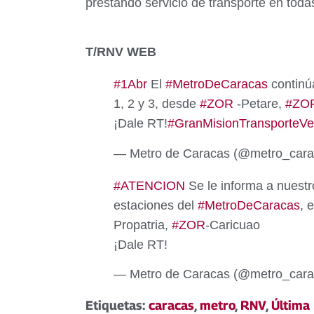
prestando servicio de transporte en todas
T/RNV WEB
#1Abr
El
#MetroDeCaracas
continú
1, 2 y 3, desde
#ZOR
-Petare,
#ZO
¡Dale RT!
#GranMisionTransporteVe
— Metro de Caracas (@metro_car
#ATENCION
Se le informa a nuestr
estaciones del
#MetroDeCaracas
, 
Propatria,
#ZOR
-Caricuao
¡Dale RT!
— Metro de Caracas (@metro_car
Etiquetas:
caracas
,
metro
,
RNV
,
Última