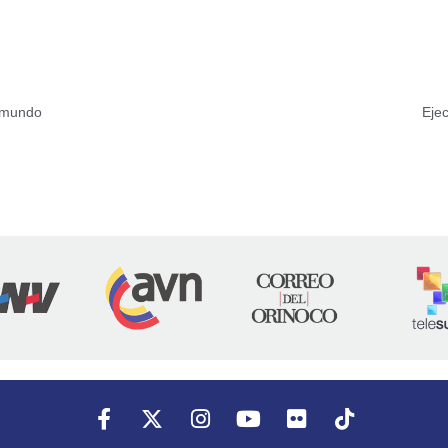
l mundo
Ejec