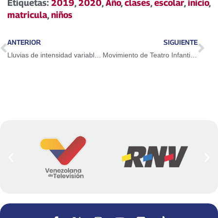
Etiquetas:
2019
,
2020
,
Año
,
clases
,
escolar
,
inicio
,
matricula
,
niños
ANTERIOR
SIGUIENTE
Lluvias de intensidad variable se prevén este lunes en nueve entidades del país
Movimiento de Teatro Infantil y Juvenil César Rengifo cumplió 6 años