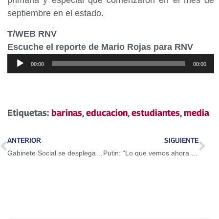
primaria y especial que comenzaron en el mes de
septiembre en el estado.
T/WEB RNV
Escuche el reporte de Mario Rojas para RNV
Reproductor
00:00
00:00
de
audio
Etiquetas:
barinas
,
educacion
,
estudiantes
,
media
ANTERIOR
SIGUIENTE
Gabinete Social se desplegará este fin de semana en 12 estados del país
Putin: “Lo que vemos ahora en la política de EE.UU. está dañando las relaciones ruso-estadounidense”