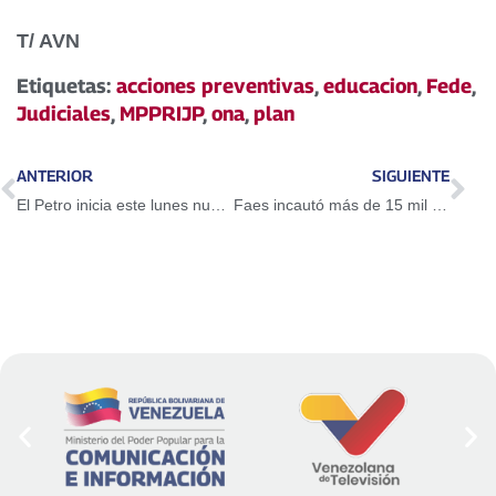
T/ AVN
Etiquetas:
acciones preventivas
,
educacion
,
Fede
,
Judiciales
,
MPPRIJP
,
ona
,
plan
ANTERIOR
SIGUIENTE
El Petro inicia este lunes nueva fase como moneda de intercambio comercial
Faes incautó más de 15 mil litros de combustible en el Táchira