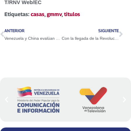
T/RNV Web/EC
audio
Etiquetas:
casas
,
gmmv
,
titulos
ANTERIOR
SIGUIENTE
Venezuela y China evalúan capacidades productivas y potencial minero nacional
Con la llegada de la Revolución Bolivariana y del Comandante Chávez, Alí despertó