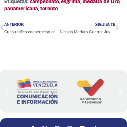
Etiquetas:
campeonato
,
esgrima
,
medalla de Oro
,
panamericana
,
toronto
ANTERIOR
SIGUIENTE
Cuba ratificó cooperación con Venezuela a favor de las causas justas del pueblo
Nicolás Maduro Guerra: Juventud de EEUU debe venir a comprobar que otro mundo es posible