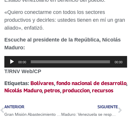
Estado venezolano en beneficio del pueblo.
«Quiero conectarme con todos los sectores
productivos y decirles: ustedes tienen en mí un gran
aliado», enfatizó.
Escuche al presidente de la República, Nicolás
Maduro:
Reproductor
00:00
00:00
de
T/RNV Web/CP
audio
Etiquetas:
Bolívares
,
fondo nacional de desarrollo
,
Nicolás Maduro
,
petros
,
produccion
,
recursos
ANTERIOR
SIGUIENTE
Gran Misión Abastecimiento Soberano reestructurará mercados municipales del país
Maduro: Venezuela se respeta basta de injerencia de la Unión Europea