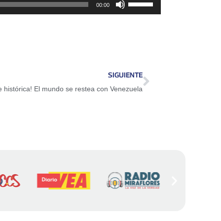
Utiliza
00:00
las
teclas
de
flecha
arriba/abajo
SIGUIENTE
para
 histórica! El mundo se restea con Venezuela
aumentar
o
disminuir
el
volumen.