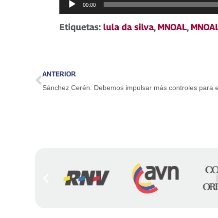
Reproductor
00:00
de
Etiquetas:
lula da silva
,
MNOAL
,
MNOA
audio
ANTERIOR