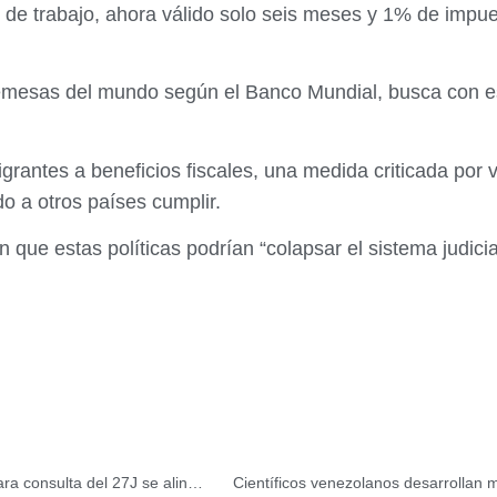
de trabajo, ahora válido solo seis meses y 1% de impue
remesas del mundo según el Banco Mundial, busca con es
rantes a beneficios fiscales, una medida criticada por v
 a otros países cumplir.
 que estas políticas podrían “colapsar el sistema judici
Diputada Colmenares destaca que proyectos juveniles para consulta del 27J se alinean a las 7T
Científicos venezolanos desarrollan m