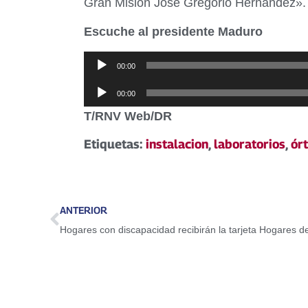
Gran Misión José Gregorio Hernández».
Escuche al presidente Maduro
Reproductor
00:00
de
Reproductor
00:00
audio
de
T/RNV Web/DR
audio
Etiquetas:
instalacion
,
laboratorios
,
órt
ANTERIOR
Hogares con discapacidad recibirán la tarjeta Hogares de