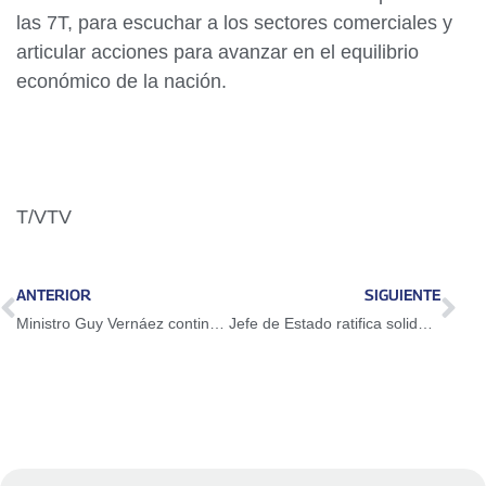
las 7T, para escuchar a los sectores comerciales y
articular acciones para avanzar en el equilibrio
económico de la nación.
T/VTV
ANTERIOR
SIGUIENTE
Ministro Guy Vernáez continuará como secretario del Consejo Federal de Gobierno
Jefe de Estado ratifica solidaridad a Chile ante los incendios forestales