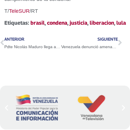
T/
TeleSUR
/RT
Etiquetas:
brasil
,
condena
,
justicia
,
liberacion
,
lula
ANTERIOR
SIGUIENTE
Pdte Nicolás Maduro llega a Turquía para participar en toma de posesión de su homólogo Erdogan
Venezuela denunció amenaza militar de EEUU ante la ONU