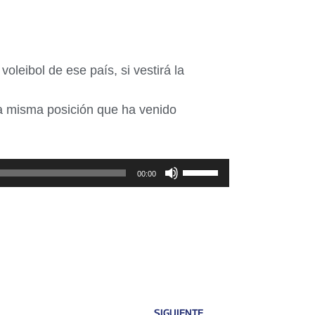
leibol de ese país, si vestirá la
la misma posición que ha venido
Utiliza
00:00
las
teclas
de
flecha
arriba/abajo
para
aumentar
SIGUIENTE