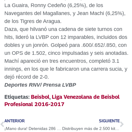
La Guaira, Ronny Cedeño (6,25%), de los
Navegantes del Magallanes, y Jean Machi (6,25%),
de los Tigres de Aragua.
Daza, que hilvanó una cadena de siete turnos con
hits, lideró la LVBP con 12 imparables, incluidos dos
dobles y un jonrón. Golpeó para .600/.652/.850, con
un OPS de 1.502, cinco impulsadas y seis anotadas.
Machí apareció en tres encuentros, completó 3.1
innings, en los que le fabricaron una carrera sucia, y
dejó récord de 2-0.
Deportes RNV/ Prensa LVBP
Etiquetas:
Beisbol
,
Liga Venezolana de Beisbol
Profesional 2016-2017
ANTERIOR
SIGUIENTE
¡Mano dura! Detenidas 286 personas por actos vandálicos en Ciudad Bolívar
Distribuyen más de 2.500 kits de repuestos a mototaxistas en Barinas