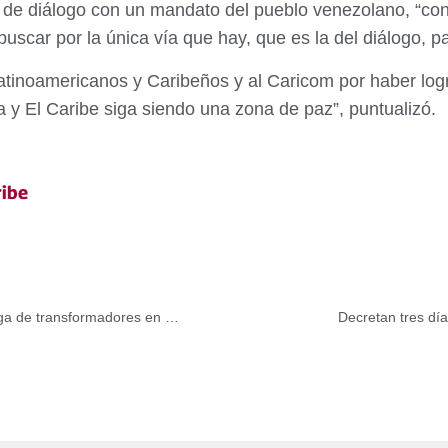
sa de diálogo con un mandato del pueblo venezolano, “co
buscar por la única vía que hay, que es la del diálogo, pa
tinoamericanos y Caribeños y al Caricom por haber log
 y El Caribe siga siendo una zona de paz”, puntualizó.
ibe
Gobierno Bolivariano favorece a familias wayu con entrega de transformadores en municipio Guajira
Decretan tres dí