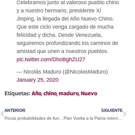
Celebramos junto al valeroso pueblo chino
y a nuestro hermano, presidente Xi
Jinping, la llegada del Año Nuevo Chino.
Que este ciclo venga cargado de mucha
felicidad y dicha. Desde Venezuela,
seguiremos profundizando los caminos de
amistad que unen a nuestros pueblos.
pic.twitter.com/DhoBghZU27
— Nicolás Maduro (@NicolasMaduro)
January 25, 2020
Etiquetas:
Año
,
chino
,
maduro
,
Nuevo
ANTERIOR
SIGUIENTE
Pocas probabilidades de lluvias para este sábado
Plan Vuelta a la Patria retorna al país a 250 venezolanos desde Chile