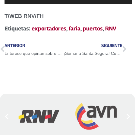
de
audio
T/WEB RNV/FH
Etiquetas:
exportadores
,
faria
,
puertos
,
RNV
ANTERIOR
SIGUIENTE
Entérese qué opinan sobre el sabotaje de Jhonson & Jhonson contra el país
¡Semana Santa Segura! Cuerpos de seguridad del estado se despliegan en Lara