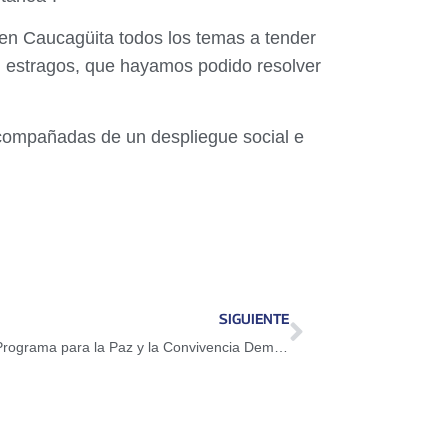
n Caucagüita todos los temas a tender
n estragos, que hayamos podido resolver
acompañadas de un despliegue social e
SIGUIENTE
Venezuela celebra más de 100 días del Programa para la Paz y la Convivencia Democrática