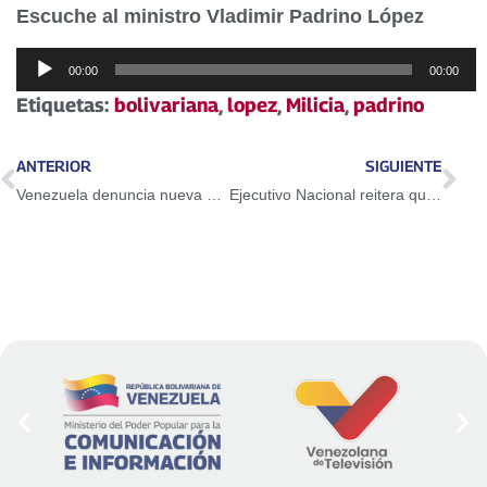
Escuche al ministro Vladimir Padrino López
Reproductor
00:00
00:00
de
Etiquetas:
bolivariana
,
lopez
,
Milicia
,
padrino
audio
ANTERIOR
SIGUIENTE
Venezuela denuncia nueva provocación de embarcación estadounidense
Ejecutivo Nacional reitera que hará frente al terrorismo de Iván Duque