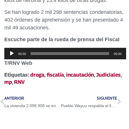
kilos de heroína y 13,4 kilos de otras drogas.
Se han logrado 2 mil 298 sentencias condenatorias,
402 órdenes de aprehensión y se han presentado 4
mil 49 acusaciones.
Escuche parte de la rueda de prensa del Fiscal
Reproductor
00:00
00:00
de
T/RNV Web
audio
Etiquetas:
droga
,
fiscalía
,
incautación
,
Judiciales
,
mp
,
RNV
ANTERIOR
SIGUIENTE
La vivienda 2.098.908 se entregó ayer a una familia venezolana
Pueblo Wayuu respalda el llamado al diálogo y reconciliación por paz del pueblo venezolano