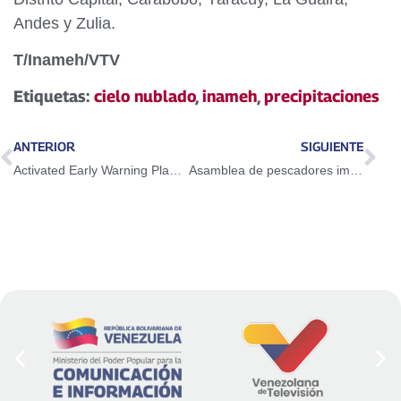
Andes y Zulia.
T/Inameh/VTV
Etiquetas:
cielo nublado
,
inameh
,
precipitaciones
ANTERIOR
SIGUIENTE
Activated Early Warning Plan in defense of sovereignty
Asamblea de pescadores impulsa plan productivo en Guárico