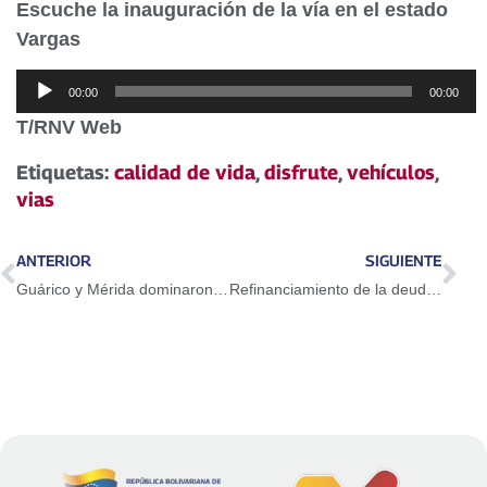
Escuche la inauguración de la vía en el estado
Vargas
Reproductor
00:00
00:00
de
T/RNV Web
audio
Etiquetas:
calidad de vida
,
disfrute
,
vehículos
,
vias
ANTERIOR
SIGUIENTE
Guárico y Mérida dominaron nuevas paradas de la escalada nacional
Refinanciamiento de la deuda externa es una decisión histórica