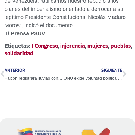
de Venezuela, ratificamos nuestro repudio a los
planes del imperialismo orientado a derrocar a su
legítimo Presidente Constitucional Nicolás Maduro
Moros”, indicó el documento.
T/ Prensa PSUV
Etiquetas:
I Congreso
,
injerencia
,
mujeres
,
pueblos
,
solidaridad
ANTERIOR
SIGUIENTE
Falcón registrará lluvias con tormentas eléctricas en las próximas horas
ONU exige voluntad política y acciones concretas ante el cambio climático