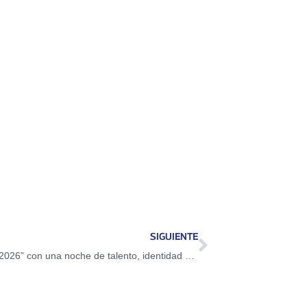
SIGUIENTE
Ciudad Guayana celebró “Vive la Danza 2026” con una noche de talento, identidad y homenaje a la cultura regional