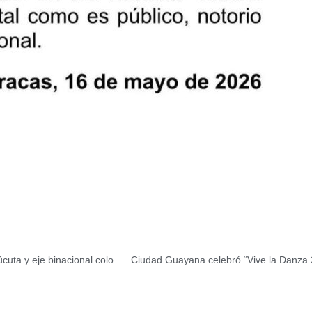
Embajador Maniglia inspeccionó puntos fronterizos en Cúcuta y eje binacional colombo-venezolano