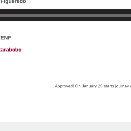
s Figueredo
l/ENF
carabobo