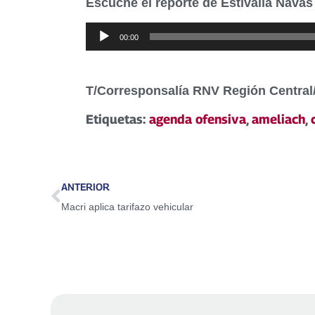
Escuche el reporte de Estivalia Nava
Reproductor
00:00
de
audio
T/Corresponsalía RNV Región Centra
Etiquetas:
agenda ofensiva
,
ameliach
,
ANTERIOR
Macri aplica tarifazo vehicular