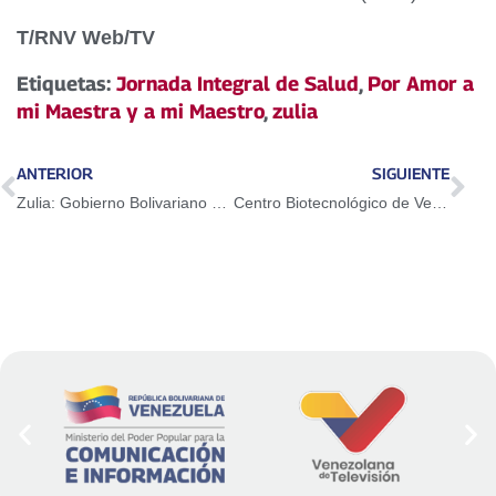
T/RNV Web/TV
Etiquetas:
Jornada Integral de Salud
,
Por Amor a
mi Maestra y a mi Maestro
,
zulia
ANTERIOR
SIGUIENTE
Zulia: Gobierno Bolivariano entregó 300 kit Trabuco CLAP para impulsar agricultura urbana
Centro Biotecnológico de Venezuela produce más de 200 mil plantas al año