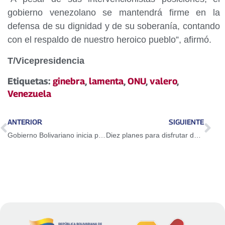
gobierno venezolano se mantendrá firme en la
defensa de su dignidad y de su soberanía, contando
con el respaldo de nuestro heroico pueblo”, afirmó.
T/Vicepresidencia
Etiquetas:
ginebra
,
lamenta
,
ONU
,
valero
,
Venezuela
ANTERIOR
SIGUIENTE
Gobierno Bolivariano inicia plan de prevención del coronavirus en escuelas y transporte público
Diez planes para disfrutar de Caracas este fin de semana