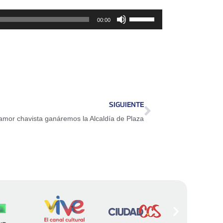
Utiliza
00:00
las
teclas
de
flecha
arriba/abajo
para
SIGUIENTE
aumentar
mor chavista ganáremos la Alcaldía de Plaza
o
disminuir
el
volumen.