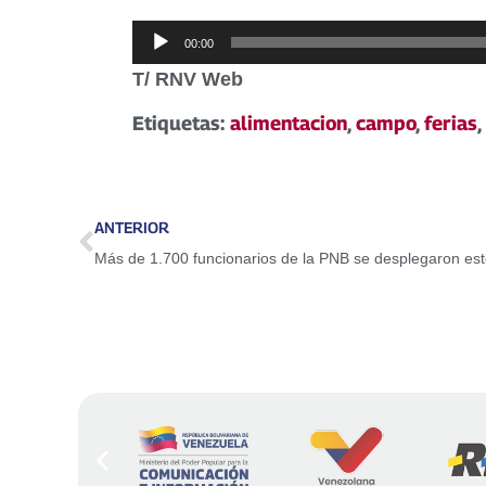
Reproductor
00:00
de
T/ RNV Web
audio
Etiquetas:
alimentacion
,
campo
,
ferias
,
ANTERIOR
Más de 1.700 funcionarios de la PNB se desplegaron es