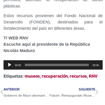
plásticas.
Estos recursos provienen del Fondo Nacional de
Desarrollo (FONDEN), destinados para el
fortalecimiento del país en diferentes áreas.
T/ WEB RNV
Escuche aquí al presidente de la República
Nicolás Maduro
Reproductor
00:00
00:00
de
audio
Etiquetas:
museos
,
recuperación
,
recursos
,
RNV
ANTERIOR
SIGUIENTE
Gobierno de Macri desmantela el Salón Hugo Chávez de la Casa Patria Grande de Argentina
Falcón: Reinaugurado Museo Alberto Henríquez de Coro