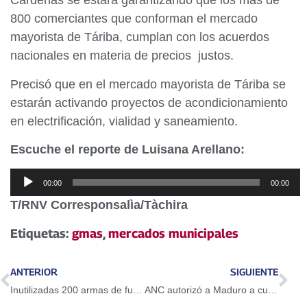
Cárdenas se estará garantizando que los más de
800 comerciantes que conforman el mercado
mayorista de Táriba, cumplan con los acuerdos
nacionales en materia de precios justos.
Precisó que en el mercado mayorista de Táriba se
estarán activando proyectos de acondicionamiento
en electrificación, vialidad y saneamiento.
Escuche el reporte de Luisana Arellano:
Reproductor
00:00
00:00
de
T/RNV Corresponsalìa/Tàchira
audio
Etiquetas:
gmas
,
mercados municipales
ANTERIOR
SIGUIENTE
Inutilizadas 200 armas de fuego en la sede del Cicpc de San Agustín
ANC autorizó a Maduro a cumplir jornada de trabajo internacional