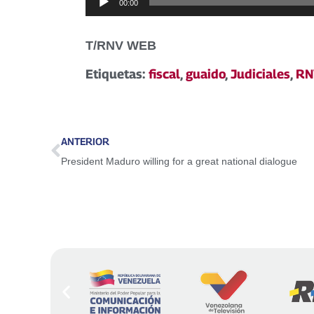
00:00
de
audio
T/RNV WEB
Etiquetas:
fiscal
,
guaido
,
Judiciales
,
RN
ANTERIOR
President Maduro willing for a great national dialogue