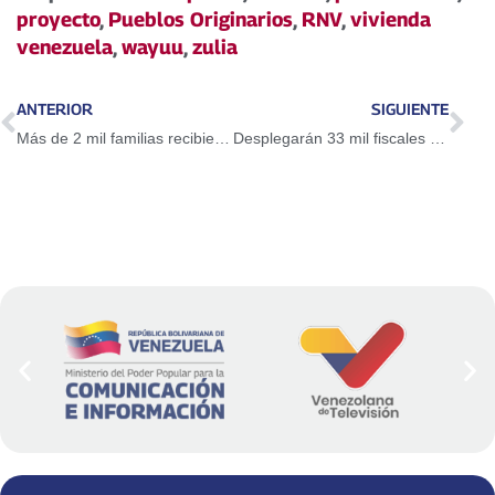
proyecto
,
Pueblos Originarios
,
RNV
,
vivienda
venezuela
,
wayuu
,
zulia
ANTERIOR
SIGUIENTE
Más de 2 mil familias recibieron su vivienda propia este jueves
Desplegarán 33 mil fiscales a partir de la aprobación de la Ley de Precios Acordados