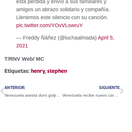
esta pérdida y envío a sus familiares y
amigos un abrazo solidario y compañía.
Llenemos este silencio con su canción.
pic.twitter.com/YOvVLswruY
— Freddy Ñáñez (@luchaalmada)
April 5,
2021
T/RNV Web/ MC
Etiquetas:
henry
,
stephen
ANTERIOR
SIGUIENTE
Venezuela asesta duro golpe al narcotráfico con aprehensión de alias Chiche Smith
Venezuela recibe nuevo cargamento de equipos y medicamentos