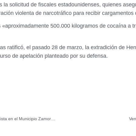
s la solicitud de fiscales estadounidenses, quienes aseg
ación violenta de narcotráfico para recibir cargamentos
s «aproximadamente 500.000 kilogramos de cocaína a tr
s ratificó, el pasado 28 de marzo, la extradición de He
ecurso de apelación planteado por su defensa.
AN conforma Comisión Especial para investigar acto fascista en el Municipio Zamora de Guatire
Ven