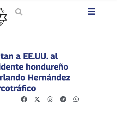
tan a EE.UU. al
idente hondureño
rlando Hernández
rcotráfico