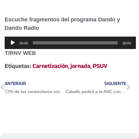
Escuche fragmentos del programa Dando y
Dando Radio
Reproductor
00:00
00:00
de
T/RNV WEB
audio
Etiquetas:
Carnetización
,
jornada
,
PSUV
ANTERIOR
SIGUIENTE
72% de los venezolanos votarán en presidenciales
Cabello pedirá a la ANC convocar elecciones parlamentarias el 22 de abril