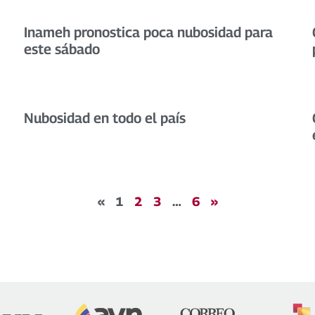
Inameh pronostica poca nubosidad para
este sábado
Nubosidad en todo el país
«
1
2
3
…
6
»