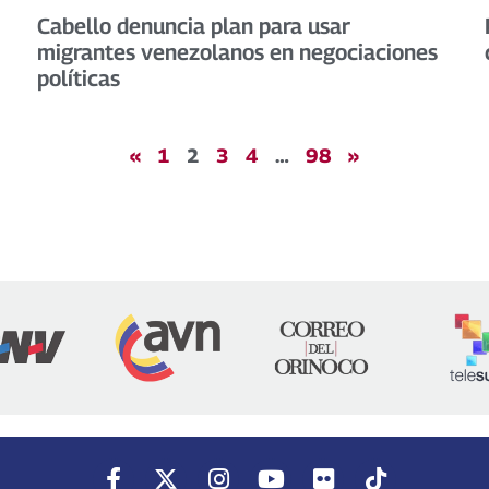
Cabello denuncia plan para usar
migrantes venezolanos en negociaciones
políticas
«
1
2
3
4
…
98
»