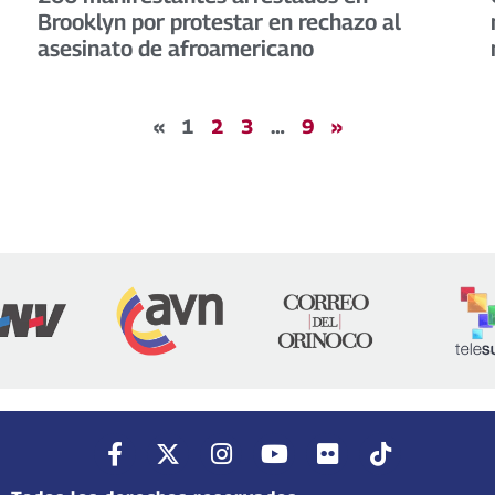
Brooklyn por protestar en rechazo al
asesinato de afroamericano
«
1
2
3
…
9
»