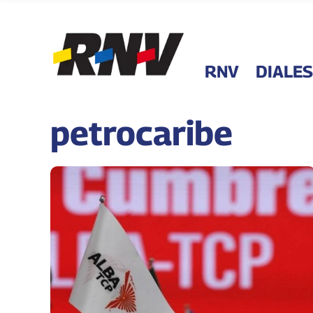
RNV
DIALES
petrocaribe