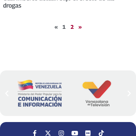
drogas
«
1
2
»