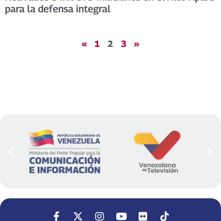
para la defensa integral
«
1
2
3
»