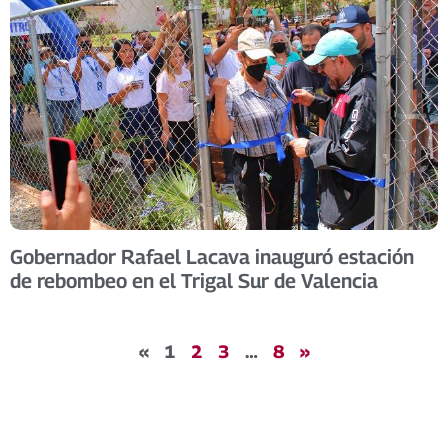
Gobernador Rafael Lacava inauguró estación
de rebombeo en el Trigal Sur de Valencia
«
1
2
3
…
8
»